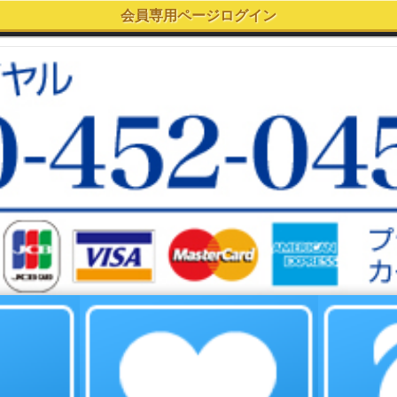
copyright©2003 EYES GROUP All Rights Reserved.
[ PC用表示で見る ]