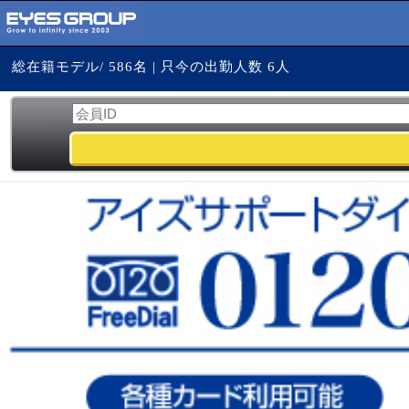
総在籍モデル/ 586名 | 只今の出勤人数 6人