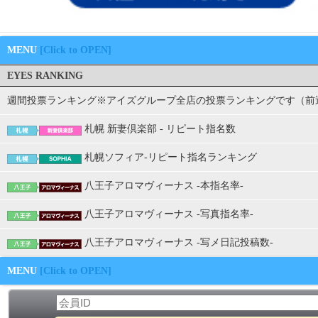
MENU
[Click to OPEN]
EYES RANKING
週間投票ランキング※アイズグループ全店の投票ランキングです（前
札幌 新妻倶楽部 - リピート指名数
札幌ソフィア-リピート指名ランキング
八王子アロマヴィーナス -本指名率-
八王子アロマヴィーナス -写真指名率-
八王子アロマヴィーナス -写メ日記投稿数-
MENU
[Click to OPEN]