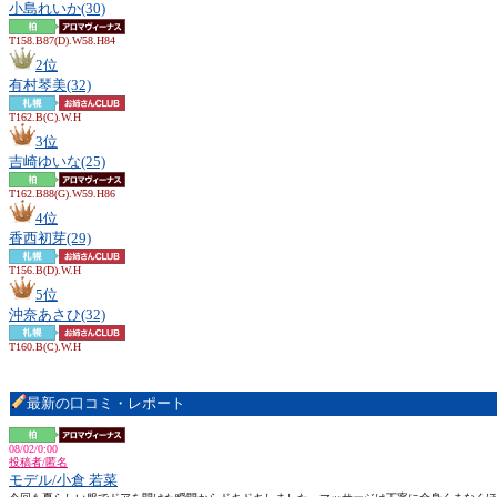
小島れいか(30)
T158.B87(D).W58.H84
2位
有村琴美(32)
T162.B(C).W.H
3位
吉崎ゆいな(25)
T162.B88(G).W59.H86
4位
香西初芽(29)
T156.B(D).W.H
5位
沖奈あさひ(32)
T160.B(C).W.H
最新の口コミ・レポート
08/02/0:00
投稿者/匿名
モデル/小倉 若菜