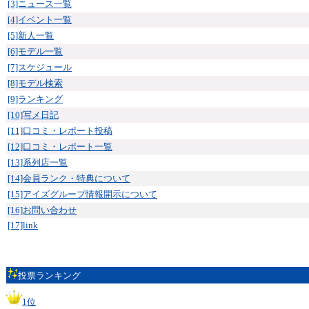
[3]ニュース一覧
[4]イベント一覧
[5]新人一覧
[6]モデル一覧
[7]スケジュール
[8]モデル検索
[9]ランキング
[10]写メ日記
[11]口コミ・レポート投稿
[12]口コミ・レポート一覧
[13]系列店一覧
[14]会員ランク・特典について
[15]アイズグループ情報開示について
[16]お問い合わせ
[17]link
投票ランキング
1位