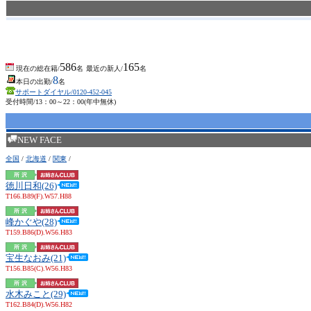
586
165
現在の総在籍/
名
最近の新人/
名
8
本日の出勤/
名
サポートダイヤル/0120-452-045
受付時間/13：00～22：00(年中無休)
NEW FACE
全国
/
北海道
/
関東
/
徳川日和(26)
T166.B89(F).W57.H88
峰かぐや(28)
T159.B86(D).W56.H83
宝生なおみ(21)
T156.B85(C).W56.H83
水木みこと(29)
T162.B84(D).W56.H82