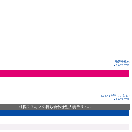
モデル検索
▲PAGE TOP
EVENTを詳しく見る>
▲PAGE TOP
札幌ススキノの待ち合わせ型人妻デリヘル