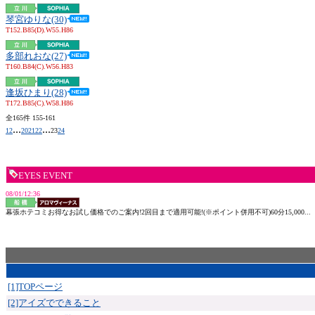
琴宮ゆりな(30)
T152.B85(D).W55.H86
多部れおな(27)
T160.B84(C).W56.H83
逢坂ひまり(28)
T172.B85(C).W58.H86
全165件 155-161
...
...
1
2
20
21
22
23
24
EYES EVENT
08/01/12:36
幕張ホテコミお得なお試し価格でのご案内!2回目まで適用可能!(※ポイント併用不可)60分15,000...
[1]TOPページ
[2]アイズでできること