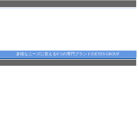
多様なニーズに答える6つの専門ブランドのEYES GROUP