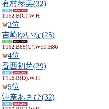
有村琴美(32)
T162.B(C).W.H
3位
吉崎ゆいな(25)
T162.B88(G).W59.H86
4位
香西初芽(29)
T156.B(D).W.H
5位
沖奈あさひ(32)
T160.B(C).W.H