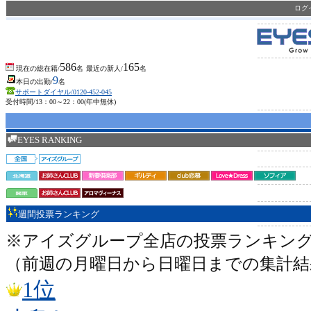
ロ
586
165
現在の総在籍/
名
最近の新人/
名
9
本日の出勤/
名
サポートダイヤル/0120-452-045
受付時間/13：00～22：00(年中無休)
EYES RANKING
週間投票ランキング
※アイズグループ全店の投票ランキン
（前週の月曜日から日曜日までの集計結
1位