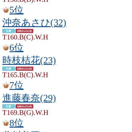
5位
沖奈あさひ(32)
T160.B(C).W.H
6位
時枝桔花(23)
T165.B(C).W.H
7位
進藤春奈(29)
T169.B(G).W.H
8位