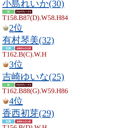
小島れいか(30)
T158.B87(D).W58.H84
2位
有村琴美(32)
T162.B(C).W.H
3位
吉崎ゆいな(25)
T162.B88(G).W59.H86
4位
香西初芽(29)
T156.B(D).W.H