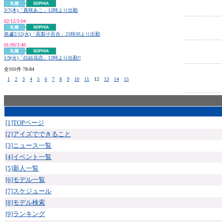
3/7(木)「真咲あこ」12時より出勤
02/12/3:04
急遽2/12(火)「高梨小百合」21時30より出勤
01/09/3:40
1/9(火)「白結花恋」12時より出勤!!
全101件 78-84
1
2
3
4
5
6
7
8
9
10
11
12
13
14
15
[1]TOPページ
[2]アイズでできること
[3]ニュース一覧
[4]イベント一覧
[5]新人一覧
[6]モデル一覧
[7]スケジュール
[8]モデル検索
[9]ランキング