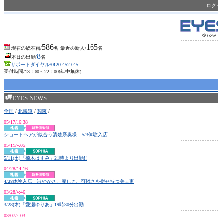
ロ
586
165
現在の総在籍/
名
最近の新人/
名
8
本日の出勤/
名
サポートダイヤル/0120-452-045
受付時間/13：00～22：00(年中無休)
EYES NEWS
全国
/
北海道
/
関東
/
05/17/16:38
ショートヘアが似合う清楚系奥様 5/3体験入店
05/11/4:05
5/11(土)「楠木はすみ」21時より出勤!!
04/28/14:16
4/28体験入店 淑やかさ、麗しさ、可憐さを併せ持つ美人妻
03/28/4:46
3/28(木)「愛瀬ゆりあ」19時30分出勤
03/07/4:03