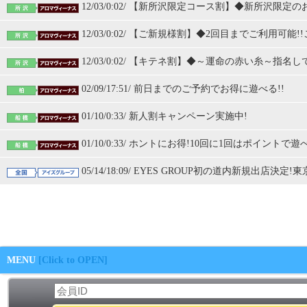
12/03/0:02/ 【新所沢限定コース割】◆新所沢限
12/03/0:02/ 【ご新規様割】◆2回目までご利用可
12/03/0:02/ 【キテネ割】◆～運命の赤い糸～
02/09/17:51/ 前日までのご予約でお得に遊べる!!
01/10/0:33/ 新人割キャンペーン実施中!
01/10/0:33/ ホントにお得!10回に1回はポイントで
05/14/18:09/ EYES GROUP初の道内新規出店
全国
北海道
関東
すべて
MENU
[Click to OPEN]
お姉さんCLUB
若妻不倫サークル