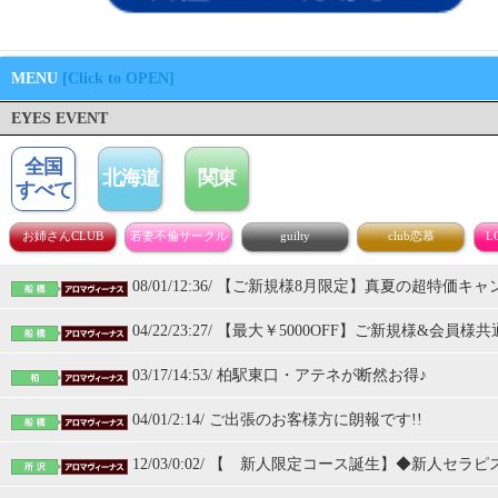
MENU
[Click to OPEN]
EYES EVENT
08/01/12:36/ 【ご新規様8月限定】真夏の超特価キ
04/22/23:27/ 【最大￥5000OFF】ご新規様&会員
03/17/14:53/ 柏駅東口・アテネが断然お得♪
04/01/2:14/ ご出張のお客様方に朗報です!!
12/03/0:02/ 【 新人限定コース誕生】◆新人セ