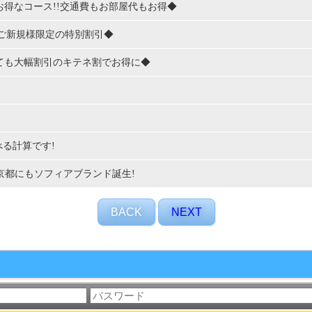
定のお得なコース!!交通費もお部屋代もお得◆
能!!ご新規様限定の特別割引◆
指名しても大幅割引のキテネ割でお得に◆
遊べる計算です!
決定!東京都にもソフィアブランド誕生!
BACK
NEXT
guilty
club恋慕
L