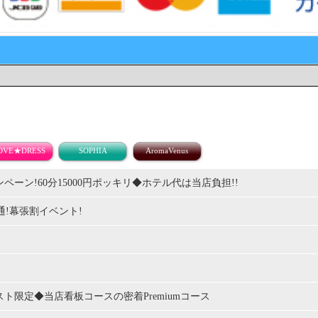
ャンペーン!60分15000円ポッキリ◆ホテル代は当店負担!!
様共通!幕張割イベント!
ラピスト限定◆当店看板コースの密着Premiumコース