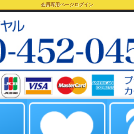
copyright©2003 EYES GROUP All Rights Reserved.
[ PC用表示で見る ]