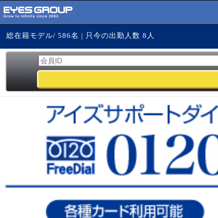
総在籍モデル/ 586名 | 只今の出勤人数 8人