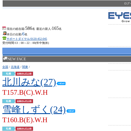
ロ
586
165
現在の総在籍/
名
最近の新人/
名
6
本日の出勤/
名
サポートダイヤル/0120-452-045
受付時間/13：00～22：00(年中無休)
NEW FACE
全国
/
北海道
/
関東
/
北川みな(27)
T157.B(C).W.H
雪峰しずく(24)
T160.B(E).W.H