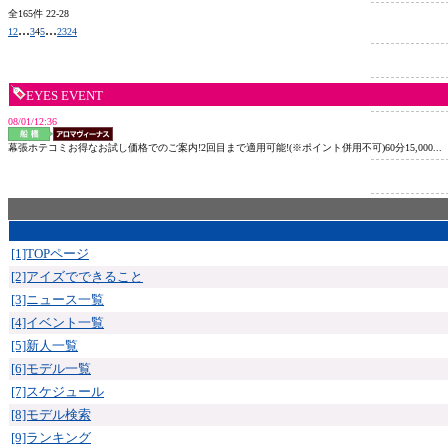
全165件 22-28
...
...
1
2
3
4
5
23
24
EYES EVENT
08/01/12:36
幕張ホテコミお得なお試し価格でのご案内!2回目まで適用可能!(※ポイント併用不可)60分15,000...
[1]TOPページ
[2]アイズでできること
[3]ニュース一覧
[4]イベント一覧
[5]新人一覧
[6]モデル一覧
[7]スケジュール
[8]モデル検索
[9]ランキング