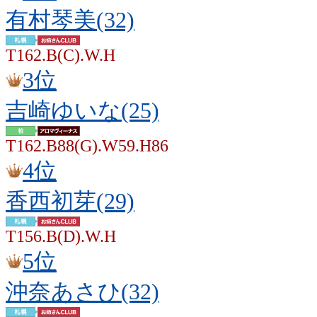
有村琴美(32)
T162.B(C).W.H
3位
吉崎ゆいな(25)
T162.B88(G).W59.H86
4位
香西初芽(29)
T156.B(D).W.H
5位
沖奈あさひ(32)