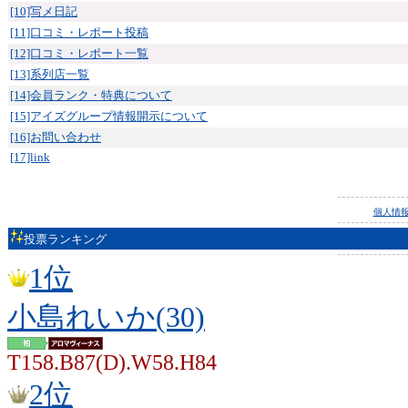
[10]写メ日記
[11]口コミ・レポート投稿
[12]口コミ・レポート一覧
[13]系列店一覧
[14]会員ランク・特典について
[15]アイズグループ情報開示について
[16]お問い合わせ
[17]link
個人情
投票ランキング
1位
小島れいか(30)
T158.B87(D).W58.H84
2位